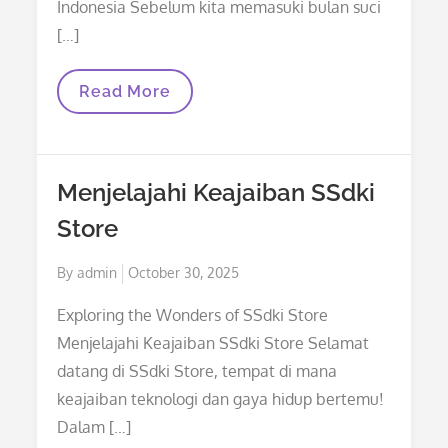
Indonesia Sebelum kita memasuki bulan suci
[…]
Kapan
Read More
Lagi
Buka
Bareng:
Sebuah
Pesona
Menjelajahi Keajaiban SSdki
Tradisi
Bersama
Store
Di
Indonesia
Posted
By
admin
October 30, 2025
on
Exploring the Wonders of SSdki Store
Menjelajahi Keajaiban SSdki Store Selamat
datang di SSdki Store, tempat di mana
keajaiban teknologi dan gaya hidup bertemu!
Dalam […]