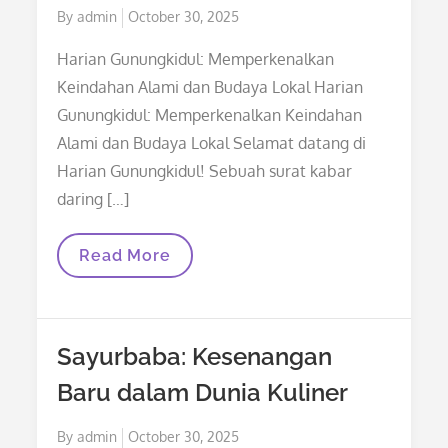
Posted
By
admin
October 30, 2025
on
Harian Gunungkidul: Memperkenalkan
Keindahan Alami dan Budaya Lokal Harian
Gunungkidul: Memperkenalkan Keindahan
Alami dan Budaya Lokal Selamat datang di
Harian Gunungkidul! Sebuah surat kabar
daring […]
Harian
Read More
Gunungkidul:
Memperkenalkan
Keindahan
Alami
Dan
Sayurbaba: Kesenangan
Budaya
Lokal
Baru dalam Dunia Kuliner
Posted
By
admin
October 30, 2025