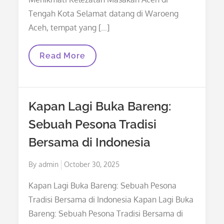
Tengah Kota Selamat datang di Waroeng
Aceh, tempat yang […]
Waroeng
Read More
Aceh:
Menikmati
Kelezatan
Masakan
Aceh
Kapan Lagi Buka Bareng:
Di
Tengah
Sebuah Pesona Tradisi
Kota
Bersama di Indonesia
Posted
By
admin
October 30, 2025
on
Kapan Lagi Buka Bareng: Sebuah Pesona
Tradisi Bersama di Indonesia Kapan Lagi Buka
Bareng: Sebuah Pesona Tradisi Bersama di