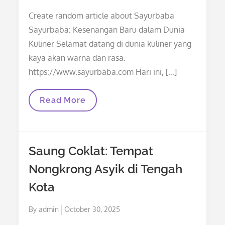
on
Create random article about Sayurbaba
Sayurbaba: Kesenangan Baru dalam Dunia
Kuliner Selamat datang di dunia kuliner yang
kaya akan warna dan rasa.
https://www.sayurbaba.com Hari ini, […]
Sayurbaba:
Read More
Kesenangan
Baru
Dalam
Dunia
Kuliner
Saung Coklat: Tempat
Nongkrong Asyik di Tengah
Kota
Posted
By
admin
October 30, 2025
on