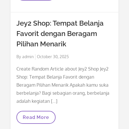
Korea:
Kecil,
Stylish,
Dan
Jey2 Shop: Tempat Belanja
Memukau!
Favorit dengan Beragam
Pilihan Menarik
Posted
By
admin
October 30, 2025
on
Create Random Article about Jey2 Shop Jey2
Shop: Tempat Belanja Favorit dengan
Beragam Pilihan Menarik Apakah kamu suka
berbelanja? Bagi sebagian orang, berbelanja
adalah kegiatan […]
Jey2
Read More
Shop:
Tempat