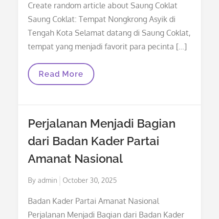
Create random article about Saung Coklat
Saung Coklat: Tempat Nongkrong Asyik di
Tengah Kota Selamat datang di Saung Coklat,
tempat yang menjadi favorit para pecinta […]
Saung
Read More
Coklat:
Tempat
Nongkrong
Asyik
Di
Perjalanan Menjadi Bagian
Tengah
Kota
dari Badan Kader Partai
Amanat Nasional
Posted
By
admin
October 30, 2025
on
Badan Kader Partai Amanat Nasional
Perjalanan Menjadi Bagian dari Badan Kader