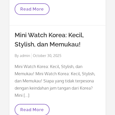
Menjelajahi
Read More
Keajaiban
SSdki
Store
Mini Watch Korea: Kecil,
Stylish, dan Memukau!
Posted
By
admin
October 30, 2025
on
Mini Watch Korea: Kecil, Stylish, dan
Memukau! Mini Watch Korea: Kecil, Stylish,
dan Memukau! Siapa yang tidak terpesona
dengan keindahan jam tangan dari Korea?
Mini […]
Mini
Read More
Watch