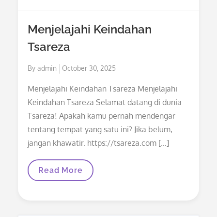
Belanja
Favorit
Dengan
Menjelajahi Keindahan
Beragam
Pilihan
Tsareza
Menarik
Posted
By
admin
October 30, 2025
on
Menjelajahi Keindahan Tsareza Menjelajahi
Keindahan Tsareza Selamat datang di dunia
Tsareza! Apakah kamu pernah mendengar
tentang tempat yang satu ini? Jika belum,
jangan khawatir. https://tsareza.com […]
Menjelajahi
Read More
Keindahan
Tsareza