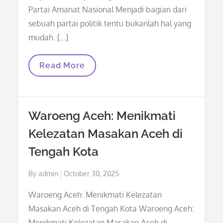
Partai Amanat Nasional Menjadi bagian dari
sebuah partai politik tentu bukanlah hal yang
mudah. […]
Perjalanan
Read More
Menjadi
Bagian
Dari
Badan
Kader
Waroeng Aceh: Menikmati
Partai
Amanat
Kelezatan Masakan Aceh di
Nasional
Tengah Kota
Posted
By
admin
October 30, 2025
on
Waroeng Aceh: Menikmati Kelezatan
Masakan Aceh di Tengah Kota Waroeng Aceh:
Menikmati Kelezatan Masakan Aceh di