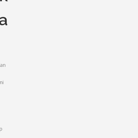
a
aan
mi
p