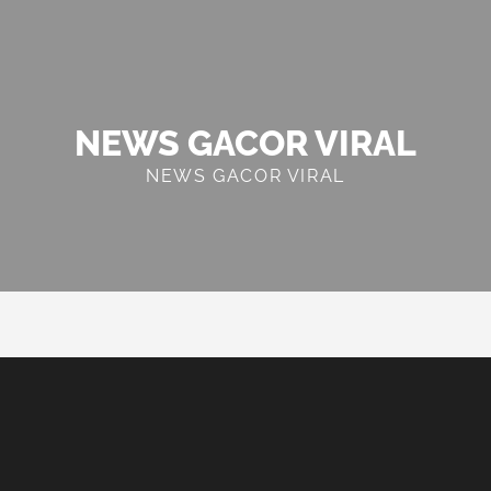
NEWS GACOR VIRAL
NEWS GACOR VIRAL