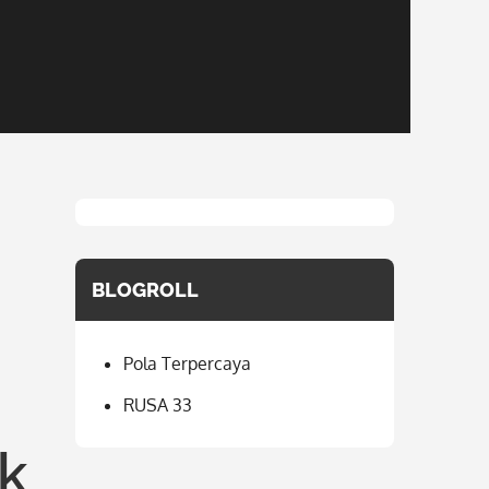
BLOGROLL
Pola Terpercaya
RUSA 33
uk