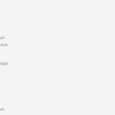
kan
ntuk
agai
am.