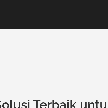
olusi Terbaik unt