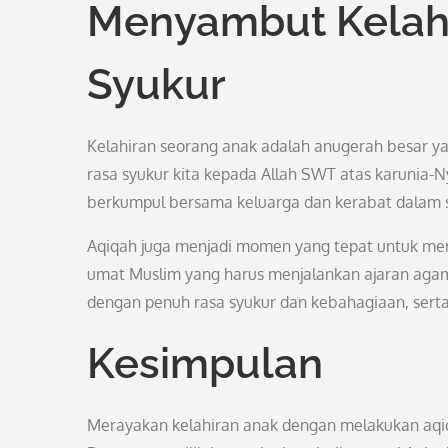
Menyambut Kelah
Syukur
Kelahiran seorang anak adalah anugerah besar ya
rasa syukur kita kepada Allah SWT atas karunia-
berkumpul bersama keluarga dan kerabat dalam 
Aqiqah juga menjadi momen yang tepat untuk mer
umat Muslim yang harus menjalankan ajaran agam
dengan penuh rasa syukur dan kebahagiaan, serta
Kesimpulan
Merayakan kelahiran anak dengan melakukan aqi