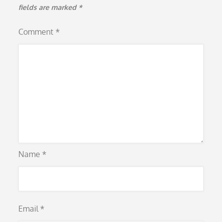
fields are marked
*
Comment
*
Name
*
Email
*