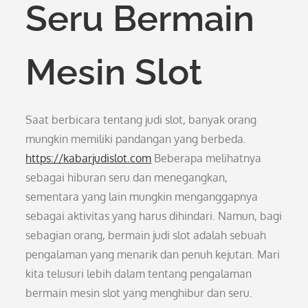
Seru Bermain
Mesin Slot
Saat berbicara tentang judi slot, banyak orang
mungkin memiliki pandangan yang berbeda.
https://kabarjudislot.com
Beberapa melihatnya
sebagai hiburan seru dan menegangkan,
sementara yang lain mungkin menganggapnya
sebagai aktivitas yang harus dihindari. Namun, bagi
sebagian orang, bermain judi slot adalah sebuah
pengalaman yang menarik dan penuh kejutan. Mari
kita telusuri lebih dalam tentang pengalaman
bermain mesin slot yang menghibur dan seru.