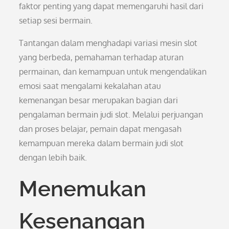
faktor penting yang dapat memengaruhi hasil dari
setiap sesi bermain.
Tantangan dalam menghadapi variasi mesin slot
yang berbeda, pemahaman terhadap aturan
permainan, dan kemampuan untuk mengendalikan
emosi saat mengalami kekalahan atau
kemenangan besar merupakan bagian dari
pengalaman bermain judi slot. Melalui perjuangan
dan proses belajar, pemain dapat mengasah
kemampuan mereka dalam bermain judi slot
dengan lebih baik.
Menemukan
Kesenangan