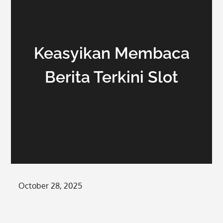
Keasyikan Membaca
Berita Terkini Slot
Posted
October 28, 2025
on