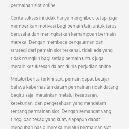
permainan slot online.
Cerita sukses ini tidak hanya menghibur, tetapi juga
memberikan motivasi bagi pemain lain untuk terus
berusaha dan meningkatkan kemampuan bermain
mereka. Dengan membaca pengalaman dan
strategi dari pemain slot terkenal, tidak ada yang
tidak mungkin bagi setiap pemain untuk juga
meraih kesuksesan dalam dunia perjudian online.
Melalui berita terkini slot, pemain dapat belajar
bahwa keberhasilan dalam permainan tidak datang
begitu saja, melainkan melalui kesabaran,
ketekunan, dan pengetahuan yang mendalam
tentang permainan slot. Dengan semangat yang
tinggi dan tekad yang kuat, siapapun dapat
mengubah nasib mereka melalui permainan slot