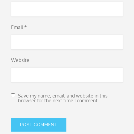
Email
*
Website
Save my name, email, and website in this
browser for the next time I comment.