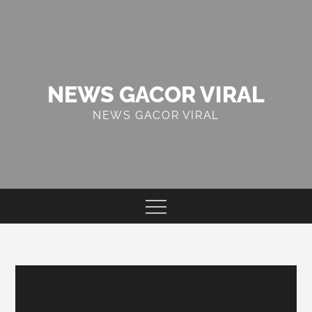
Skip
to
content
NEWS GACOR VIRAL
NEWS GACOR VIRAL