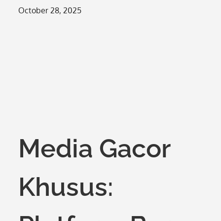
Posted
October 28, 2025
on
Media Gacor
Khusus: