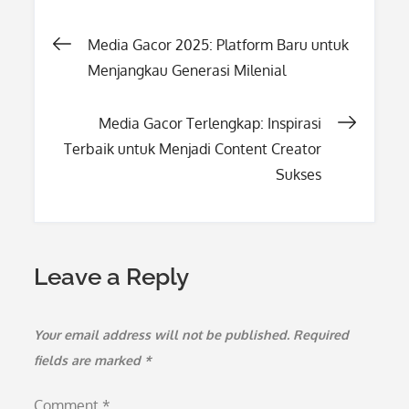
Post
Media Gacor 2025: Platform Baru untuk
Menjangkau Generasi Milenial
navigation
Media Gacor Terlengkap: Inspirasi
Terbaik untuk Menjadi Content Creator
Sukses
Leave a Reply
Your email address will not be published.
Required
fields are marked
*
Comment
*