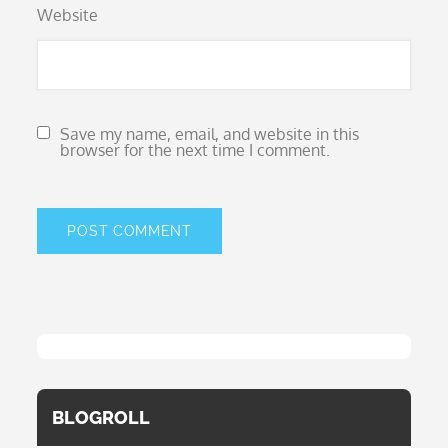
Website
Save my name, email, and website in this
browser for the next time I comment.
BLOGROLL