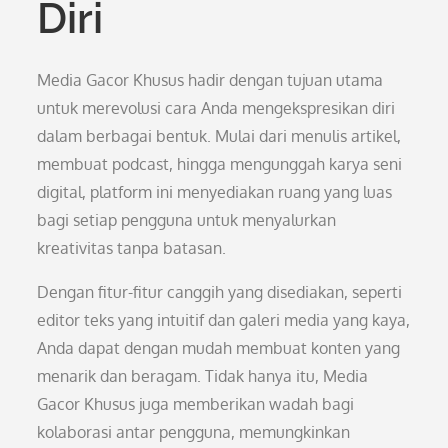
Diri
Media Gacor Khusus hadir dengan tujuan utama
untuk merevolusi cara Anda mengekspresikan diri
dalam berbagai bentuk. Mulai dari menulis artikel,
membuat podcast, hingga mengunggah karya seni
digital, platform ini menyediakan ruang yang luas
bagi setiap pengguna untuk menyalurkan
kreativitas tanpa batasan.
Dengan fitur-fitur canggih yang disediakan, seperti
editor teks yang intuitif dan galeri media yang kaya,
Anda dapat dengan mudah membuat konten yang
menarik dan beragam. Tidak hanya itu, Media
Gacor Khusus juga memberikan wadah bagi
kolaborasi antar pengguna, memungkinkan