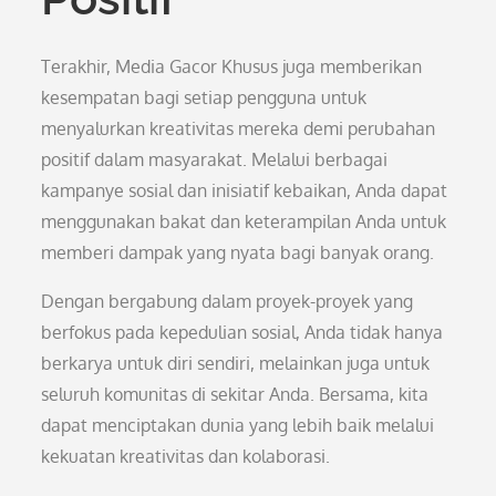
Terakhir, Media Gacor Khusus juga memberikan
kesempatan bagi setiap pengguna untuk
menyalurkan kreativitas mereka demi perubahan
positif dalam masyarakat. Melalui berbagai
kampanye sosial dan inisiatif kebaikan, Anda dapat
menggunakan bakat dan keterampilan Anda untuk
memberi dampak yang nyata bagi banyak orang.
Dengan bergabung dalam proyek-proyek yang
berfokus pada kepedulian sosial, Anda tidak hanya
berkarya untuk diri sendiri, melainkan juga untuk
seluruh komunitas di sekitar Anda. Bersama, kita
dapat menciptakan dunia yang lebih baik melalui
kekuatan kreativitas dan kolaborasi.