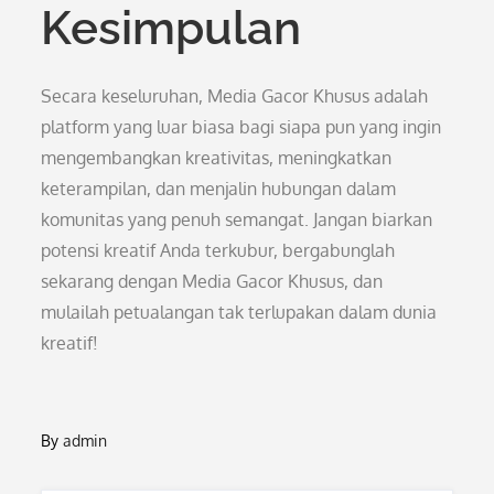
Kesimpulan
Secara keseluruhan, Media Gacor Khusus adalah
platform yang luar biasa bagi siapa pun yang ingin
mengembangkan kreativitas, meningkatkan
keterampilan, dan menjalin hubungan dalam
komunitas yang penuh semangat. Jangan biarkan
potensi kreatif Anda terkubur, bergabunglah
sekarang dengan Media Gacor Khusus, dan
mulailah petualangan tak terlupakan dalam dunia
kreatif!
By
admin