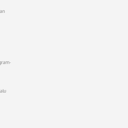
ran
gram-
alu