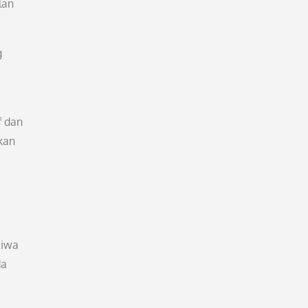
lan
g
f dan
kan
tiwa
da