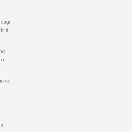
 bagi
kini
ung
to-
nomi,
uk