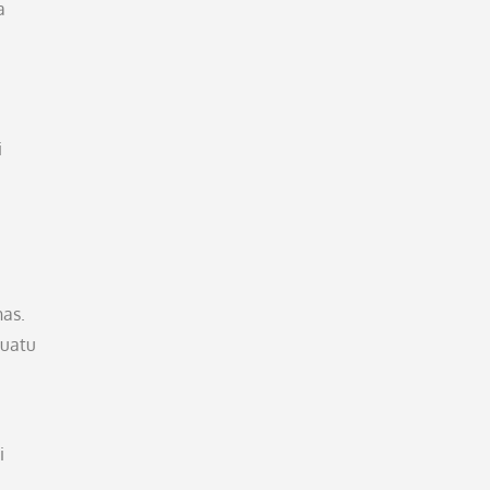
a
i
as.
suatu
i