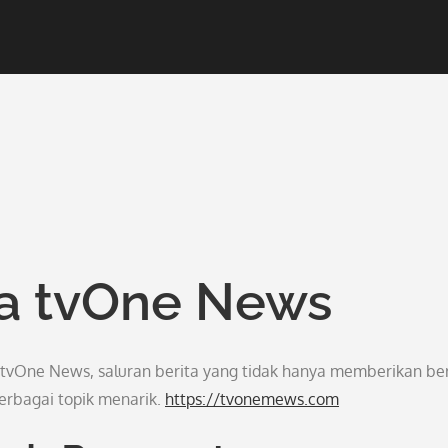
a tvOne News
 tvOne News, saluran berita yang tidak hanya memberikan ber
erbagai topik menarik.
https://tvonemews.com