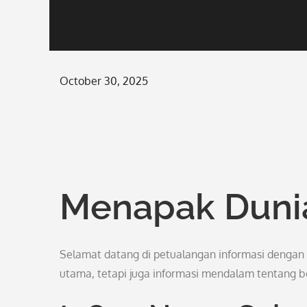
Posted
October 30, 2025
on
Menapak Duni
Selamat datang di petualangan informasi dengan
utama, tetapi juga informasi mendalam tentang b