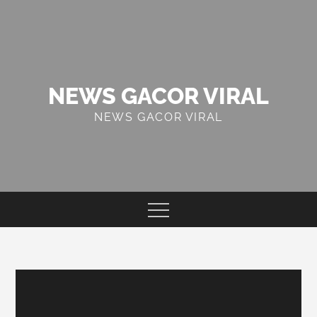
Skip
to
content
NEWS GACOR VIRAL
NEWS GACOR VIRAL