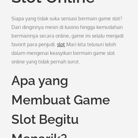
Siapa yang tidak suka sensasi bermain game slot?
Dari dinginnya mesin di kasino hingga kemudahan
bermainnya secara online, game ini selalu menjadi
favorit para penjudi.
slot
Mari kita telusuri lebih
dalam mengenai keasyikan bermain game slot
online yang tidak pernah surut.
Apa yang
Membuat Game
Slot Begitu