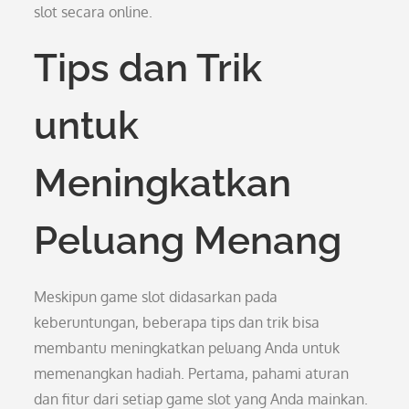
slot secara online.
Tips dan Trik
untuk
Meningkatkan
Peluang Menang
Meskipun game slot didasarkan pada
keberuntungan, beberapa tips dan trik bisa
membantu meningkatkan peluang Anda untuk
memenangkan hadiah. Pertama, pahami aturan
dan fitur dari setiap game slot yang Anda mainkan.