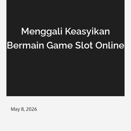
Menggali Keasyikan
Bermain Game Slot Online
Posted
May 8, 2026
on