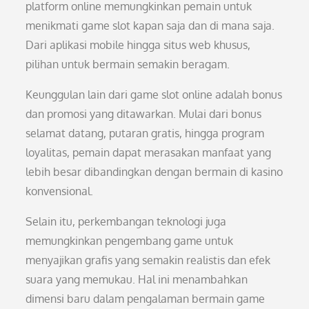
platform online memungkinkan pemain untuk
menikmati game slot kapan saja dan di mana saja.
Dari aplikasi mobile hingga situs web khusus,
pilihan untuk bermain semakin beragam.
Keunggulan lain dari game slot online adalah bonus
dan promosi yang ditawarkan. Mulai dari bonus
selamat datang, putaran gratis, hingga program
loyalitas, pemain dapat merasakan manfaat yang
lebih besar dibandingkan dengan bermain di kasino
konvensional.
Selain itu, perkembangan teknologi juga
memungkinkan pengembang game untuk
menyajikan grafis yang semakin realistis dan efek
suara yang memukau. Hal ini menambahkan
dimensi baru dalam pengalaman bermain game