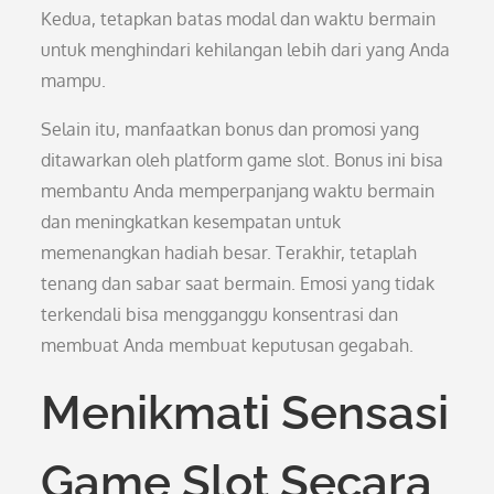
Kedua, tetapkan batas modal dan waktu bermain
untuk menghindari kehilangan lebih dari yang Anda
mampu.
Selain itu, manfaatkan bonus dan promosi yang
ditawarkan oleh platform game slot. Bonus ini bisa
membantu Anda memperpanjang waktu bermain
dan meningkatkan kesempatan untuk
memenangkan hadiah besar. Terakhir, tetaplah
tenang dan sabar saat bermain. Emosi yang tidak
terkendali bisa mengganggu konsentrasi dan
membuat Anda membuat keputusan gegabah.
Menikmati Sensasi
Game Slot Secara