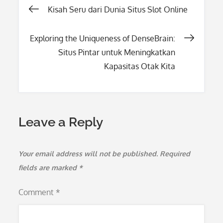
Post
Kisah Seru dari Dunia Situs Slot Online
navigation
Exploring the Uniqueness of DenseBrain:
Situs Pintar untuk Meningkatkan
Kapasitas Otak Kita
Leave a Reply
Your email address will not be published.
Required
fields are marked
*
Comment
*