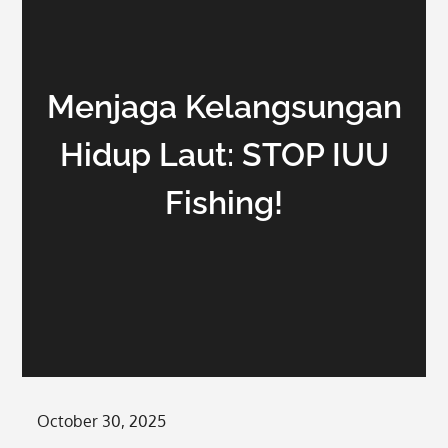
Menjaga Kelangsungan
Hidup Laut: STOP IUU
Fishing!
Posted
October 30, 2025