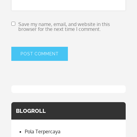
Save my name, email, and website in this
browser for the next time I comment.
BLOGROLL
Pola Terpercaya