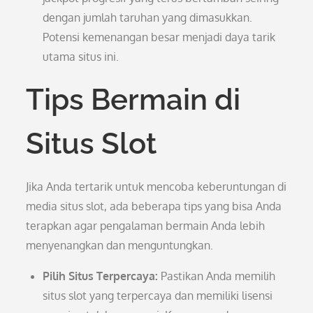
dengan jumlah taruhan yang dimasukkan.
Potensi kemenangan besar menjadi daya tarik
utama situs ini.
Tips Bermain di
Situs Slot
Jika Anda tertarik untuk mencoba keberuntungan di
media situs slot, ada beberapa tips yang bisa Anda
terapkan agar pengalaman bermain Anda lebih
menyenangkan dan menguntungkan.
Pilih Situs Terpercaya:
Pastikan Anda memilih
situs slot yang terpercaya dan memiliki lisensi