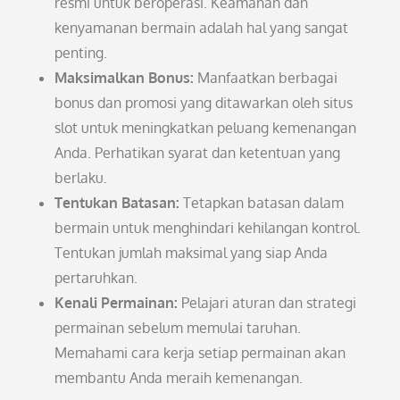
resmi untuk beroperasi. Keamanan dan
kenyamanan bermain adalah hal yang sangat
penting.
Maksimalkan Bonus:
Manfaatkan berbagai
bonus dan promosi yang ditawarkan oleh situs
slot untuk meningkatkan peluang kemenangan
Anda. Perhatikan syarat dan ketentuan yang
berlaku.
Tentukan Batasan:
Tetapkan batasan dalam
bermain untuk menghindari kehilangan kontrol.
Tentukan jumlah maksimal yang siap Anda
pertaruhkan.
Kenali Permainan:
Pelajari aturan dan strategi
permainan sebelum memulai taruhan.
Memahami cara kerja setiap permainan akan
membantu Anda meraih kemenangan.