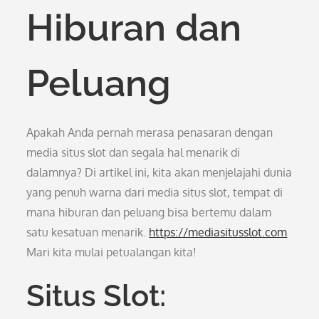
Hiburan dan
Peluang
Apakah Anda pernah merasa penasaran dengan
media situs slot dan segala hal menarik di
dalamnya? Di artikel ini, kita akan menjelajahi dunia
yang penuh warna dari media situs slot, tempat di
mana hiburan dan peluang bisa bertemu dalam
satu kesatuan menarik.
https://mediasitusslot.com
Mari kita mulai petualangan kita!
Situs Slot: