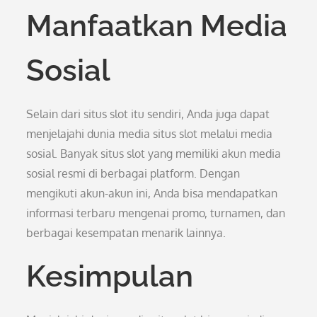
Manfaatkan Media
Sosial
Selain dari situs slot itu sendiri, Anda juga dapat
menjelajahi dunia media situs slot melalui media
sosial. Banyak situs slot yang memiliki akun media
sosial resmi di berbagai platform. Dengan
mengikuti akun-akun ini, Anda bisa mendapatkan
informasi terbaru mengenai promo, turnamen, dan
berbagai kesempatan menarik lainnya.
Kesimpulan