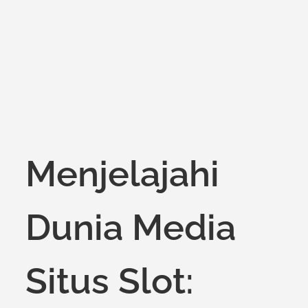
on
Menjelajahi
Dunia Media
Situs Slot: