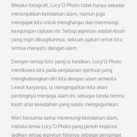
Melalui fotografi, Lucy’O Photo tidak hanya sekadar
menunjukkan keindahan alam, namun juga
mengajak kita untuk menghargai dan merenungi
keagungan ciptaan ini. Setiap jepretan adalah kisah
yang ingin dibagikannya, sebuah ajakan untuk kita
semua menyatu dengan alam.
Dengan setiap foto yang ia hasilkan, Lucy’O Photo
membawa kita pada perjalanan spiritual yang
menghubungkan diri kita dengan alam semesta.
Lewat karyanya, ia mengingatkan kita akan
pentingnya menjaga alam ini, sebagai tanda terima
kasih atas keindahan yang selalu mengagumkan.
Mari bersama-sama merenungi keindahan alam,
melalui lensa Lucy’O Photo yang penuh inspirasi.
Jadikan setiap jepretan fotonya sebagai pengingat