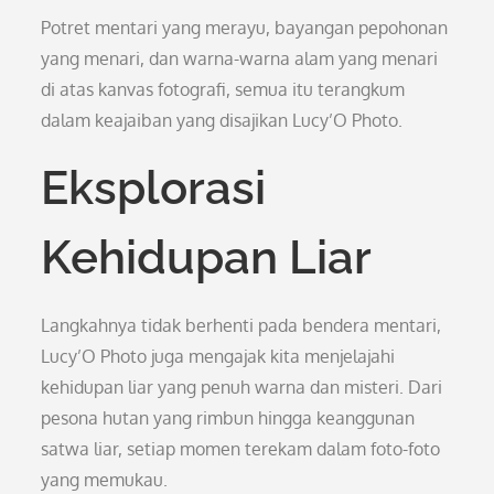
Potret mentari yang merayu, bayangan pepohonan
yang menari, dan warna-warna alam yang menari
di atas kanvas fotografi, semua itu terangkum
dalam keajaiban yang disajikan Lucy’O Photo.
Eksplorasi
Kehidupan Liar
Langkahnya tidak berhenti pada bendera mentari,
Lucy’O Photo juga mengajak kita menjelajahi
kehidupan liar yang penuh warna dan misteri. Dari
pesona hutan yang rimbun hingga keanggunan
satwa liar, setiap momen terekam dalam foto-foto
yang memukau.