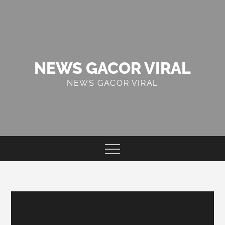
Skip
to
content
NEWS GACOR VIRAL
NEWS GACOR VIRAL