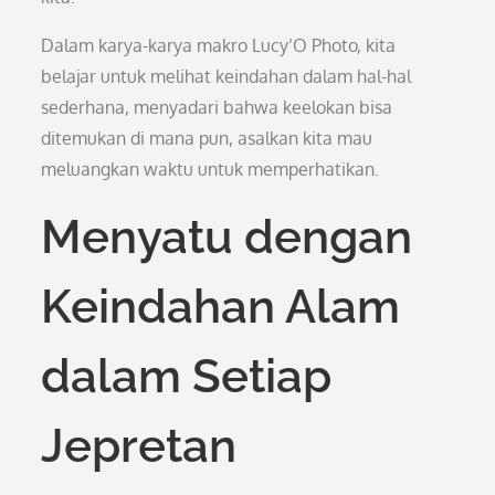
Dalam karya-karya makro Lucy’O Photo, kita
belajar untuk melihat keindahan dalam hal-hal
sederhana, menyadari bahwa keelokan bisa
ditemukan di mana pun, asalkan kita mau
meluangkan waktu untuk memperhatikan.
Menyatu dengan
Keindahan Alam
dalam Setiap
Jepretan