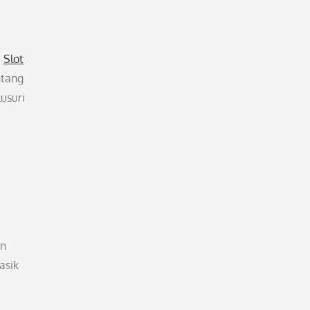
.
Slot
ntang
usuri
an
asik