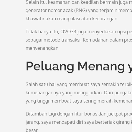
Selain itu, keamanan dan keadilan bermain juga me
generator nomor acak (RNG) yang terjamin memb
khawatir akan manipulasi atau kecurangan.
Tidak hanya itu, OVO33 juga menyediakan opsi
sebagai metode transaksi. Kemudahan dalam pr
menyenangkan.
Peluang Menang 
Salah satu hal yang membuat saya semakin terpik
kemenangannya yang menggiurkan. Dari pengalama
yang tinggi membuat saya sering meraih kemenan
Ditambah lagi dengan fitur bonus dan jackpot pr
jarang, saya mendapati diri saya berteriak giran
besar.