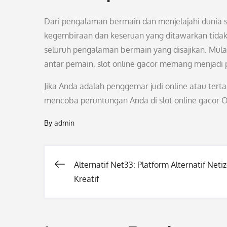
Dari pengalaman bermain dan menjelajahi dunia 
kegembiraan dan keseruan yang ditawarkan tidak h
seluruh pengalaman bermain yang disajikan. Mula
antar pemain, slot online gacor memang menjadi
Jika Anda adalah penggemar judi online atau ter
mencoba peruntungan Anda di slot online gacor O
By
admin
Alternatif Net33: Platform Alternatif Neti
Post
Kreatif
navigation