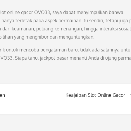
slot online gacor OVO33, saya dapat menyimpulkan bahwa
anya terletak pada aspek permainan itu sendiri, tetapi juga
i dari keamanan, peluang kemenangan, hingga interaksi sosial
 pilihan yang menghibur dan menguntungkan.
tarik untuk mencoba pengalaman baru, tidak ada salahnya untu
VO33. Siapa tahu, jackpot besar menanti Anda di ujung perma
zen
Keajaiban Slot Online Gacor