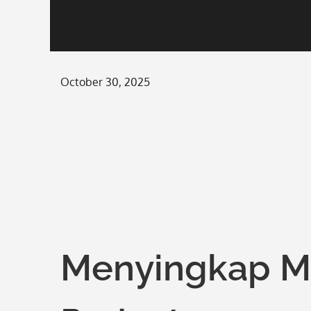
Posted
October 30, 2025
on
Menyingkap Mi