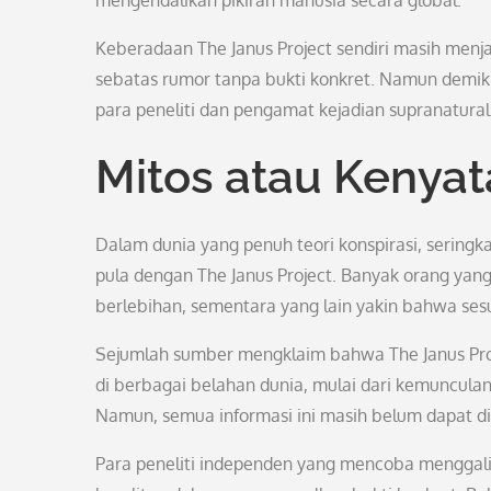
mengendalikan pikiran manusia secara global.
Keberadaan The Janus Project sendiri masih menjad
sebatas rumor tanpa bukti konkret. Namun demikia
para peneliti dan pengamat kejadian supranatural
Mitos atau Kenya
Dalam dunia yang penuh teori konspirasi, seringk
pula dengan The Janus Project. Banyak orang yang
berlebihan, sementara yang lain yakin bahwa sesua
Sejumlah sumber mengklaim bahwa The Janus Proje
di berbagai belahan dunia, mulai dari kemunculan 
Namun, semua informasi ini masih belum dapat dive
Para peneliti independen yang mencoba menggali 