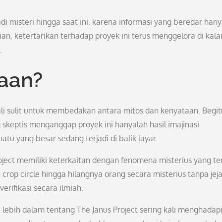
i misteri hingga saat ini, karena informasi yang beredar han
n, ketertarikan terhadap proyek ini terus menggelora di kal
.
taan?
ali sulit untuk membedakan antara mitos dan kenyataan. Begit
 skeptis menganggap proyek ini hanyalah hasil imajinasi
tu yang besar sedang terjadi di balik layar.
ct memiliki keterkaitan dengan fenomena misterius yang ter
crop circle hingga hilangnya orang secara misterius tanpa jeja
rifikasi secara ilmiah.
lebih dalam tentang The Janus Project sering kali menghadap