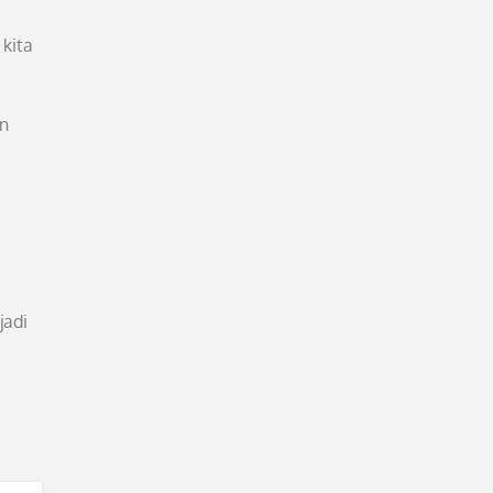
kita
an
jadi