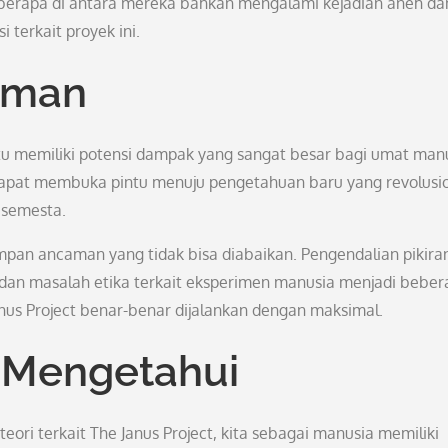
berapa di antara mereka bahkan mengalami kejadian aneh da
 terkait proyek ini.
aman
tu memiliki potensi dampak yang sangat besar bagi umat manu
ain dapat membuka pintu menuju pengetahuan baru yang revolusi
 semesta.
simpan ancaman yang tidak bisa diabaikan. Pengendalian pikira
dan masalah etika terkait eksperimen manusia menjadi beber
Janus Project benar-benar dijalankan dengan maksimal.
 Mengetahui
ori terkait The Janus Project, kita sebagai manusia memiliki