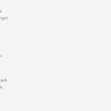
ya
angan
u
jadi
k.
i