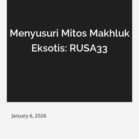
Menyusuri Mitos Makhluk
Eksotis: RUSA33
Posted
January 6, 2026
on