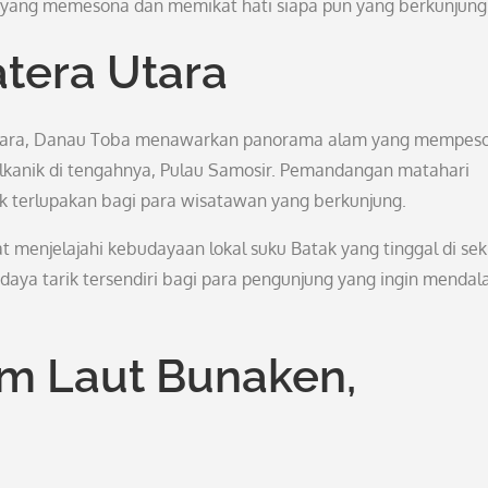
 yang memesona dan memikat hati siapa pun yang berkunjung
tera Utara
nggara, Danau Toba menawarkan panorama alam yang mempes
ulkanik di tengahnya, Pulau Samosir. Pemandangan matahari
 terlupakan bagi para wisatawan yang berkunjung.
 menjelajahi kebudayaan lokal suku Batak yang tinggal di sek
daya tarik tersendiri bagi para pengunjung yang ingin mendal
m Laut Bunaken,