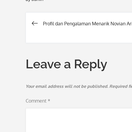
Profil dan Pengalaman Menarik Novian Ari
Post
navigation
Leave a Reply
Your email address will not be published.
Required f
Comment
*