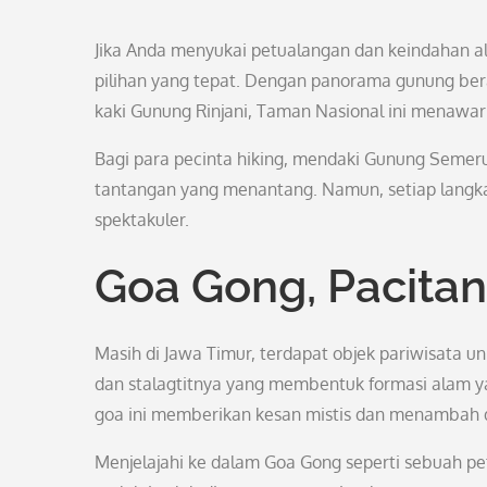
Jika Anda menyukai petualangan dan keindahan 
pilihan yang tepat. Dengan panorama gunung ber
kaki Gunung Rinjani, Taman Nasional ini menawa
Bagi para pecinta hiking, mendaki Gunung Semeru
tantangan yang menantang. Namun, setiap langk
spektakuler.
Goa Gong, Pacitan
Masih di Jawa Timur, terdapat objek pariwisata un
dan stalagtitnya yang membentuk formasi alam ya
goa ini memberikan kesan mistis dan menambah d
Menjelajahi ke dalam Goa Gong seperti sebuah 