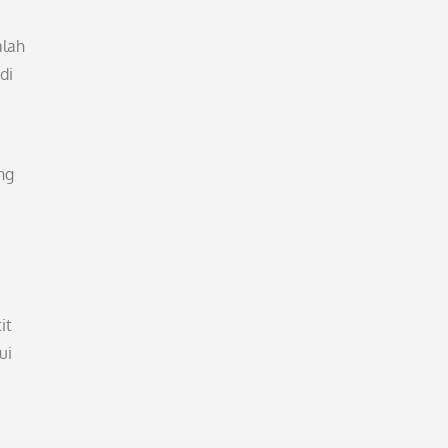
alah
di
ng
it
ui