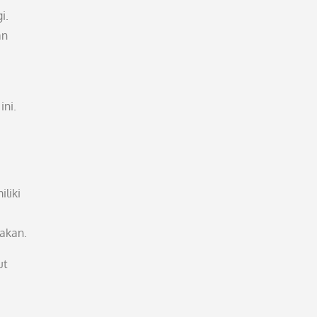
i.
an
ini.
liki
akan.
ut