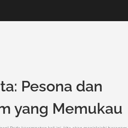
ta: Pesona dan
am yang Memukau