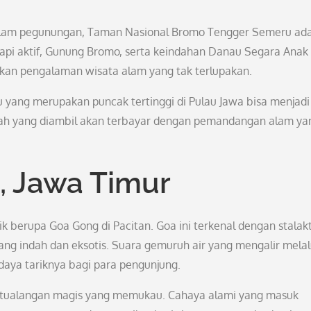
alam pegunungan, Taman Nasional Bromo Tengger Semeru ad
api aktif, Gunung Bromo, serta keindahan Danau Segara Anak 
rkan pengalaman wisata alam yang tak terlupakan.
 yang merupakan puncak tertinggi di Pulau Jawa bisa menjadi
ah yang diambil akan terbayar dengan pemandangan alam ya
, Jawa Timur
ik berupa Goa Gong di Pacitan. Goa ini terkenal dengan stalakt
ng indah dan eksotis. Suara gemuruh air yang mengalir melal
aya tariknya bagi para pengunjung.
petualangan magis yang memukau. Cahaya alami yang masuk