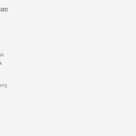
.com
ak
k
yang