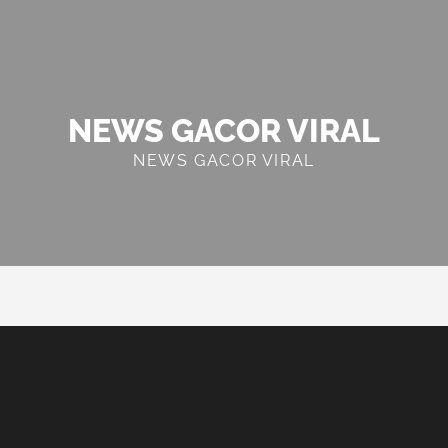
NEWS GACOR VIRAL
NEWS GACOR VIRAL