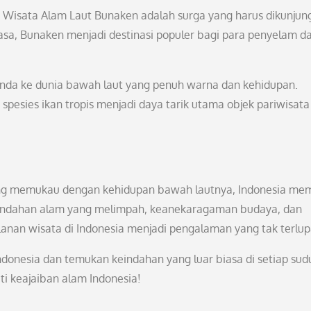
Wisata Alam Laut Bunaken adalah surga yang harus dikunjung
sa, Bunaken menjadi destinasi populer bagi para penyelam d
da ke dunia bawah laut yang penuh warna dan kehidupan.
esies ikan tropis menjadi daya tarik utama objek pariwisata 
ang memukau dengan kehidupan bawah lautnya, Indonesia memi
eindahan alam yang melimpah, keanekaragaman budaya, dan
anan wisata di Indonesia menjadi pengalaman yang tak terlup
Indonesia dan temukan keindahan yang luar biasa di setiap sud
ti keajaiban alam Indonesia!