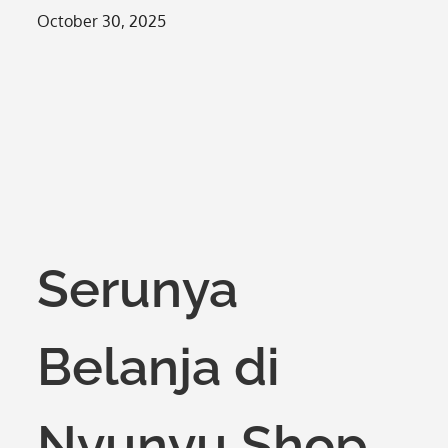
Posted
October 30, 2025
on
Serunya
Belanja di
Nyunyu Shop,