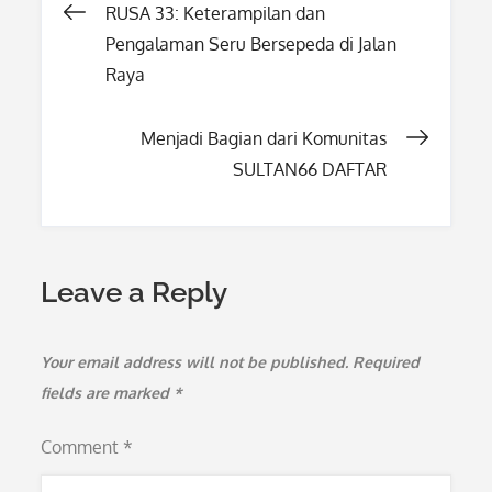
Post
RUSA 33: Keterampilan dan
Pengalaman Seru Bersepeda di Jalan
navigation
Raya
Menjadi Bagian dari Komunitas
SULTAN66 DAFTAR
Leave a Reply
Your email address will not be published.
Required
fields are marked
*
Comment
*