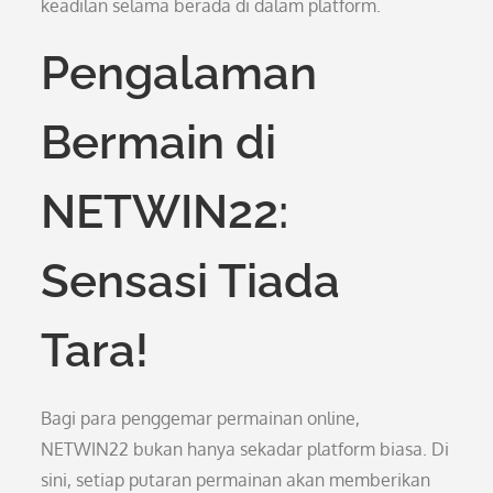
keadilan selama berada di dalam platform.
Pengalaman
Bermain di
NETWIN22:
Sensasi Tiada
Tara!
Bagi para penggemar permainan online,
NETWIN22 bukan hanya sekadar platform biasa. Di
sini, setiap putaran permainan akan memberikan