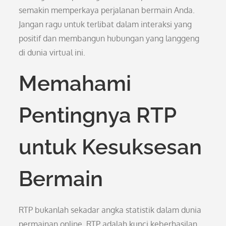
semakin memperkaya perjalanan bermain Anda.
Jangan ragu untuk terlibat dalam interaksi yang
positif dan membangun hubungan yang langgeng
di dunia virtual ini.
Memahami
Pentingnya RTP
untuk Kesuksesan
Bermain
RTP bukanlah sekadar angka statistik dalam dunia
permainan online. RTP adalah kunci keberhasilan