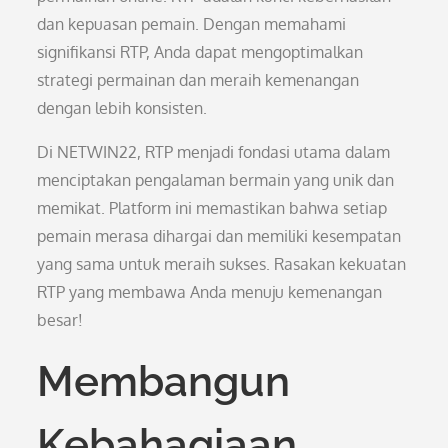
dan kepuasan pemain. Dengan memahami
signifikansi RTP, Anda dapat mengoptimalkan
strategi permainan dan meraih kemenangan
dengan lebih konsisten.
Di NETWIN22, RTP menjadi fondasi utama dalam
menciptakan pengalaman bermain yang unik dan
memikat. Platform ini memastikan bahwa setiap
pemain merasa dihargai dan memiliki kesempatan
yang sama untuk meraih sukses. Rasakan kekuatan
RTP yang membawa Anda menuju kemenangan
besar!
Membangun
Kebahagiaan