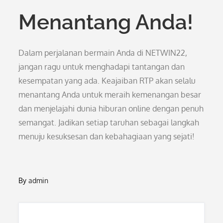
Menantang Anda!
Dalam perjalanan bermain Anda di NETWIN22,
jangan ragu untuk menghadapi tantangan dan
kesempatan yang ada. Keajaiban RTP akan selalu
menantang Anda untuk meraih kemenangan besar
dan menjelajahi dunia hiburan online dengan penuh
semangat. Jadikan setiap taruhan sebagai langkah
menuju kesuksesan dan kebahagiaan yang sejati!
By
admin