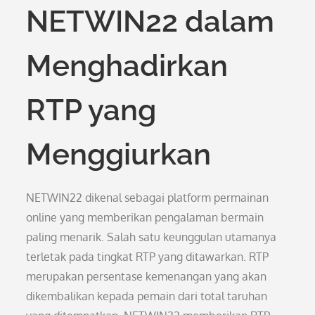
NETWIN22 dalam
Menghadirkan
RTP yang
Menggiurkan
NETWIN22 dikenal sebagai platform permainan
online yang memberikan pengalaman bermain
paling menarik. Salah satu keunggulan utamanya
terletak pada tingkat RTP yang ditawarkan. RTP
merupakan persentase kemenangan yang akan
dikembalikan kepada pemain dari total taruhan