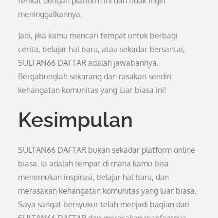
terikat dengan platform ini dan tidak ingin
meninggalkannya.
Jadi, jika kamu mencari tempat untuk berbagi
cerita, belajar hal baru, atau sekadar bersantai,
SULTAN66 DAFTAR adalah jawabannya.
Bergabunglah sekarang dan rasakan sendiri
kehangatan komunitas yang luar biasa ini!
Kesimpulan
SULTAN66 DAFTAR bukan sekadar platform online
biasa. Ia adalah tempat di mana kamu bisa
menemukan inspirasi, belajar hal baru, dan
merasakan kehangatan komunitas yang luar biasa.
Saya sangat bersyukur telah menjadi bagian dari