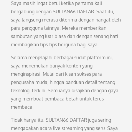
Saya masih ingat betul ketika pertama kali
bergabung dengan SULTAN66 DAFTAR. Saat itu,
saya langsung merasa diterima dengan hangat oleh
para pengguna lainnya. Mereka memberikan
sambutan yang luar biasa dan dengan senang hati
membagikan tips-tips berguna bagi saya.
Selama menjelajahi berbagai sudut platform ini,
saya menemukan banyak konten yang
menginspirasi. Mulai dari kisah sukses para
pengusaha muda, hingga panduan detail tentang
teknologi terkini. Semuanya disajikan dengan gaya
yang membuat pembaca betah untuk terus
membaca.
Tidak hanya itu, SULTAN66 DAFTAR juga sering
mengadakan acara live streaming yang seru. Saya