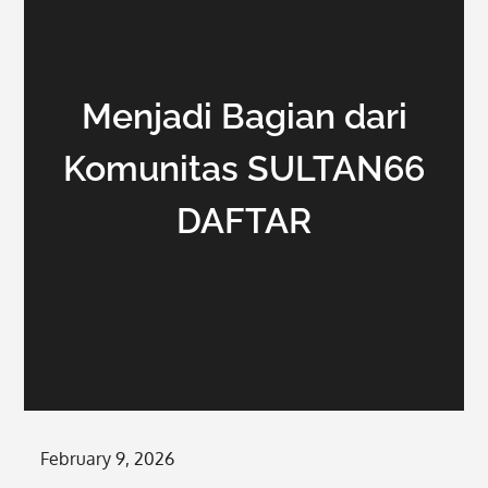
Menjadi Bagian dari
Komunitas SULTAN66
DAFTAR
Posted
February 9, 2026