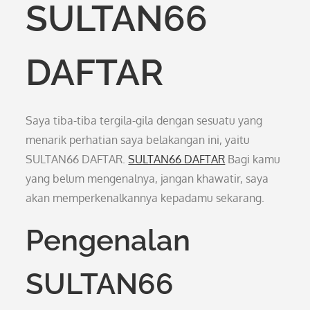
SULTAN66
DAFTAR
Saya tiba-tiba tergila-gila dengan sesuatu yang
menarik perhatian saya belakangan ini, yaitu
SULTAN66 DAFTAR.
SULTAN66 DAFTAR
Bagi kamu
yang belum mengenalnya, jangan khawatir, saya
akan memperkenalkannya kepadamu sekarang.
Pengenalan
SULTAN66