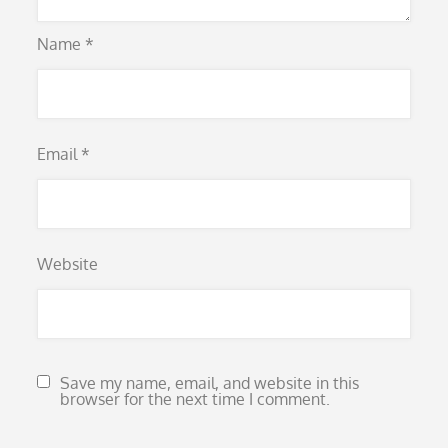
Name
*
Email
*
Website
Save my name, email, and website in this
browser for the next time I comment.