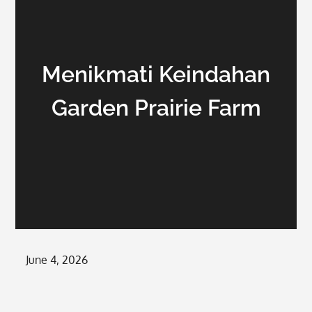
Menikmati Keindahan
Garden Prairie Farm
Posted
June 4, 2026
on