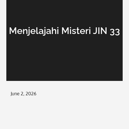
Menjelajahi Misteri JIN 33
Posted
June 2, 2026
on